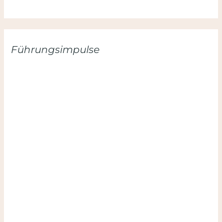
Führungsimpulse
Hier anmelden und keinen Impuls verpassen:
Hinweis: Deine Daten sind sicher. Ich mag Spam genauso
wenig wie du. Du kannst dich jederzeit mit nur einem
Klick wieder abmelden.
Datenschutzerklärung
.