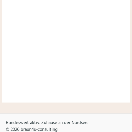
Hier anmelden und keinen Impuls verpassen:
Hinweis: Deine Daten sind sicher. Ich mag Spam genauso
wenig wie du. Du kannst dich jederzeit mit nur einem
Klick wieder abmelden.
Datenschutzerklärung
.
Bundesweit aktiv. Zuhause an der Nordsee.
© 2026 braun4u-consulting