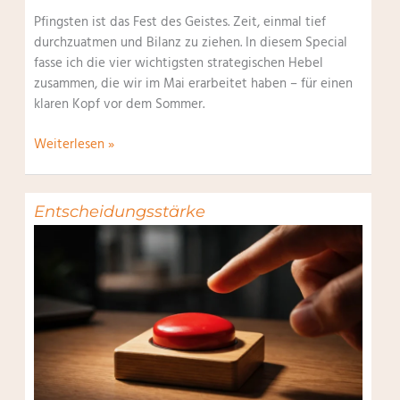
Pfingsten ist das Fest des Geistes. Zeit, einmal tief
durchzuatmen und Bilanz zu ziehen. In diesem Special
fasse ich die vier wichtigsten strategischen Hebel
zusammen, die wir im Mai erarbeitet haben – für einen
klaren Kopf vor dem Sommer.
Moderne
Weiterlesen »
Führungsimpulse
Entscheidungsstärke