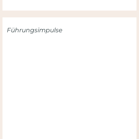
Führungsimpulse
Hier anmelden und keinen Impuls verpassen:
Hinweis: Deine Daten sind sicher. Ich mag Spam genauso
wenig wie du. Du kannst dich jederzeit mit nur einem
Klick wieder abmelden.
Datenschutzerklärung
.