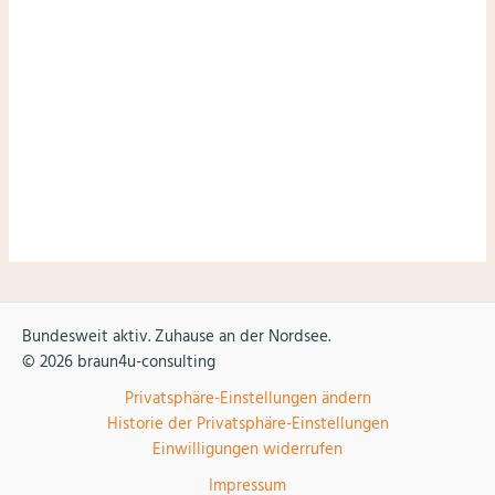
Hinweis: Deine Daten sind sicher. Ich mag Spam genauso
wenig wie du. Du kannst dich jederzeit mit nur einem
Klick wieder abmelden.
Datenschutzerklärung
.
Bundesweit aktiv. Zuhause an der Nordsee.
© 2026 braun4u-consulting
Privatsphäre-Einstellungen ändern
Historie der Privatsphäre-Einstellungen
Einwilligungen widerrufen
Impressum