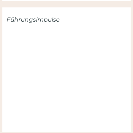
Führungsimpulse
Hier anmelden und keinen Impuls verpassen:
Hinweis: Deine Daten sind sicher. Ich mag Spam genauso
wenig wie du. Du kannst dich jederzeit mit nur einem
Klick wieder abmelden.
Datenschutzerklärung
.