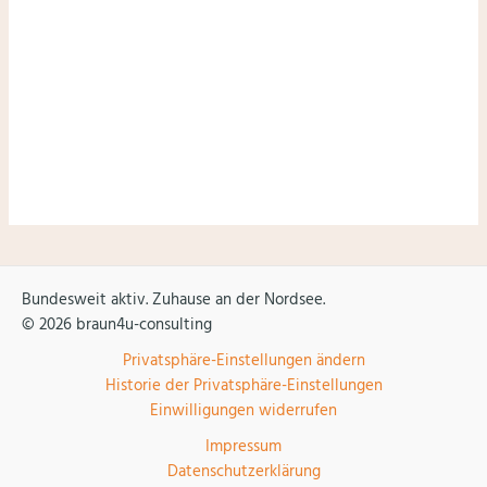
Hinweis: Deine Daten sind sicher. Ich mag Spam genauso
wenig wie du. Du kannst dich jederzeit mit nur einem
Klick wieder abmelden.
Datenschutzerklärung
.
Bundesweit aktiv. Zuhause an der Nordsee.
© 2026 braun4u-consulting
Privatsphäre-Einstellungen ändern
Historie der Privatsphäre-Einstellungen
Einwilligungen widerrufen
Impressum
Datenschutzerklärung