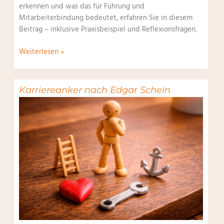
erkennen und was das für Führung und
Mitarbeiterbindung bedeutet, erfahren Sie in diesem
Beitrag – inklusive Praxisbeispiel und Reflexionsfragen.
Technisch-
Weiterlesen »
funktionale
Kompetenz
Karriereanker nach Edgar Schein