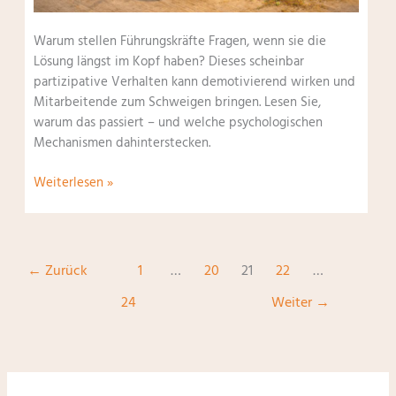
Warum stellen Führungskräfte Fragen, wenn sie die
Lösung längst im Kopf haben? Dieses scheinbar
partizipative Verhalten kann demotivierend wirken und
Mitarbeitende zum Schweigen bringen. Lesen Sie,
warum das passiert – und welche psychologischen
Mechanismen dahinterstecken.
Mitarbeitermotivation:
Weiterlesen »
Der
Chef
hat
die
←
Zurück
1
…
20
21
22
…
Lösung
24
Weiter
→