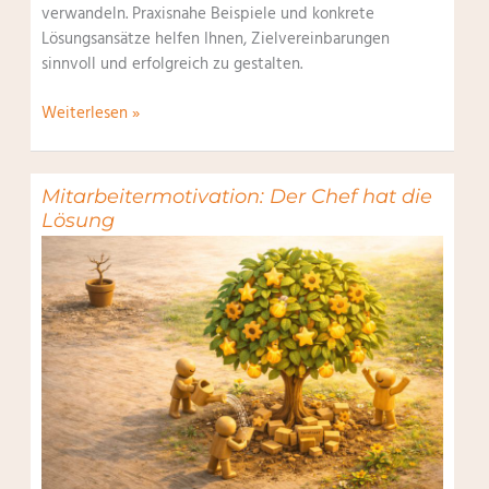
verwandeln. Praxisnahe Beispiele und konkrete
Lösungsansätze helfen Ihnen, Zielvereinbarungen
sinnvoll und erfolgreich zu gestalten.
Zielvereinbarungen
Weiterlesen »
/
Management
by
Mitarbeitermotivation: Der Chef hat die
Objectives
Lösung
(MbO)